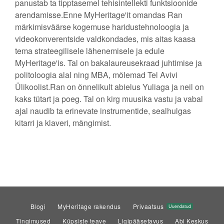
panustab ta tipptasemel tehisintellekti funktsioonide
arendamisse.Enne MyHeritage'it omandas Ran
märkimisväärse kogemuse haridustehnoloogia ja
videokonverentside valdkondades, mis aitas kaasa
tema strateegilisele lähenemisele ja edule
MyHeritage'is. Tal on bakalaureusekraad juhtimise ja
politoloogia alal ning MBA, mõlemad Tel Avivi
Ülikoolist.Ran on õnnelikult abielus Yuliaga ja neil on
kaks tütart ja poeg. Tal on kirg muusika vastu ja vabal
ajal naudib ta erinevate instrumentide, sealhulgas
kitarri ja klaveri, mängimist.
Blogi
MyHeritage rakendus
Privaatsus
Uuendatud
Tingimused
Küpsiste teave
Ligipääsetavus
Abi Keskus