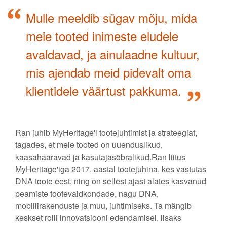
Mulle meeldib sügav mõju, mida
meie tooted inimeste eludele
avaldavad, ja ainulaadne kultuur,
mis ajendab meid pidevalt oma
klientidele väärtust pakkuma.
Ran juhib MyHeritage'i tootejuhtimist ja strateegiat,
tagades, et meie tooted on uuenduslikud,
kaasahaaravad ja kasutajasõbralikud.Ran liitus
MyHeritage'iga 2017. aastal tootejuhina, kes vastutas
DNA toote eest, ning on sellest ajast alates kasvanud
peamiste tootevaldkondade, nagu DNA,
mobiilirakenduste ja muu, juhtimiseks. Ta mängib
keskset rolli innovatsiooni edendamisel, lisaks