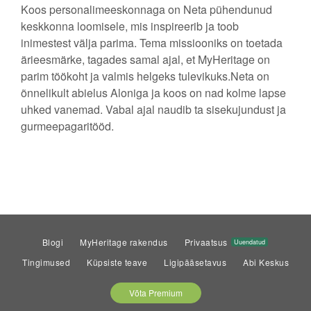
Koos personalimeeskonnaga on Neta pühendunud
keskkonna loomisele, mis inspireerib ja toob
inimestest välja parima. Tema missiooniks on toetada
ärieesmärke, tagades samal ajal, et MyHeritage on
parim töökoht ja valmis helgeks tulevikuks.Neta on
õnnelikult abielus Aloniga ja koos on nad kolme lapse
uhked vanemad. Vabal ajal naudib ta sisekujundust ja
gurmeepagaritööd.
Blogi
MyHeritage rakendus
Privaatsus
Uuendatud
Tingimused
Küpsiste teave
Ligipääsetavus
Abi Keskus
Võta Premium