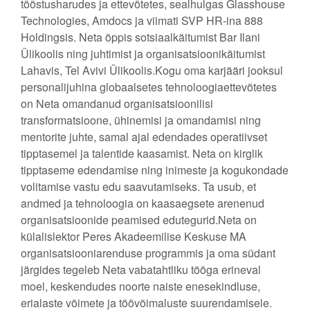
tööstusharudes ja ettevõtetes, sealhulgas Glasshouse
Technologies, Amdocs ja viimati SVP HR-ina 888
Holdingsis. Neta õppis sotsiaalkäitumist Bar Ilani
Ülikoolis ning juhtimist ja organisatsioonikäitumist
Lahavis, Tel Avivi Ülikoolis.Kogu oma karjääri jooksul
personalijuhina globaalsetes tehnoloogiaettevõtetes
on Neta omandanud organisatsioonilisi
transformatsioone, ühinemisi ja omandamisi ning
mentorite juhte, samal ajal edendades operatiivset
tipptasemel ja talentide kaasamist. Neta on kirglik
tipptaseme edendamise ning inimeste ja kogukondade
volitamise vastu edu saavutamiseks. Ta usub, et
andmed ja tehnoloogia on kaasaegsete arenenud
organisatsioonide peamised edutegurid.Neta on
külalislektor Peres Akadeemilise Keskuse MA
organisatsiooniarenduse programmis ja oma südant
järgides tegeleb Neta vabatahtliku tööga erineval
moel, keskendudes noorte naiste enesekindluse,
erialaste võimete ja töövõimaluste suurendamisele.