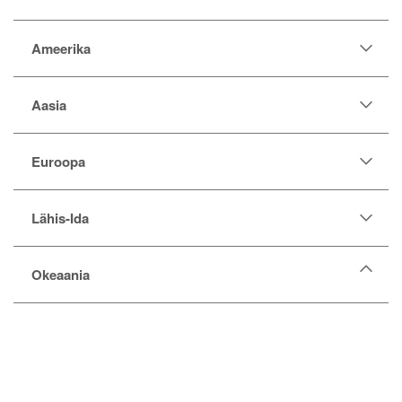
Ameerika
Aasia
Euroopa
Lähis-Ida
Okeaania
Austraalia
Fid˛i
Kiribati
Mikroneesia