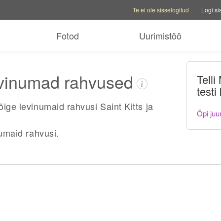
Konto valikud
Abi valikud
Vaheta pe
Te ei ole sisselogitud
Logi si
Fotod
Uurimistöö
levinumad rahvused
Tell
testi
õige levinumaid rahvusi Saint Kitts ja
Õpi juu
umaid rahvusi.