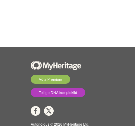
Võta Premium
Tellige DNA komplektid
Autoriõigus © 2026 MyHeritage Ltd.