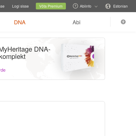
relehekülge
Praegune sait
Muuda keelt
sse
Logi sisse
Võta Premium
Abiinfo
Estonian
DNA
Abi
i MyHeritage DNA-
 komplekt
rde