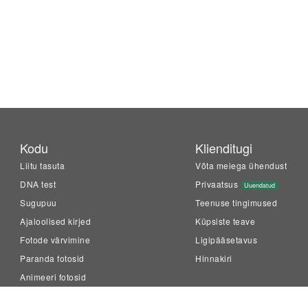
Kodu
Klienditugi
Liitu tasuta
Võta meiega ühendust
DNA test
Privaatsus
Uuendatud
Sugupuu
Teenuse tingimused
Ajaloolised kirjed
Küpsiste teave
Fotode värvimine
Ligipääsetavus
Paranda fotosid
Hinnakiri
Animeeri fotosid
LiveMemory™