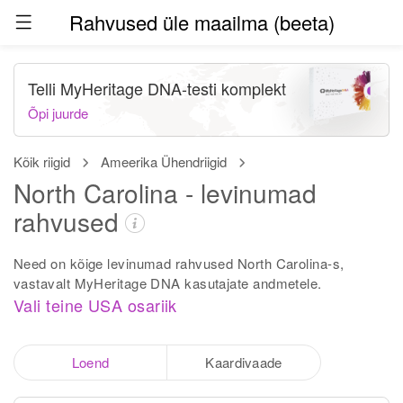
Rahvused üle maailma (beeta)
Telli MyHeritage DNA-testi komplekt
Õpi juurde
Kõik riigid
Ameerika Ühendriigid
North Carolina - levinumad
rahvused
Need on kõige levinumad rahvused North Carolina-s,
vastavalt MyHeritage DNA kasutajate andmetele.
Vali teine USA osariik
Loend
Kaardivaade