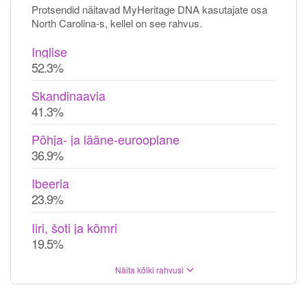
Protsendid näitavad MyHeritage DNA kasutajate osa
North Carolina-s, kellel on see rahvus.
Inglise
52.3%
Skandinaavia
41.3%
Põhja- ja lääne-eurooplane
36.9%
Ibeeria
23.9%
Iiri, šoti ja kõmri
19.5%
Näita kõiki rahvusi