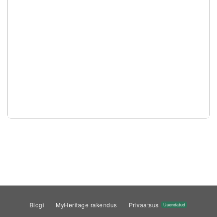
Blogi
MyHeritage rakendus
Privaatsus
Uuendatud