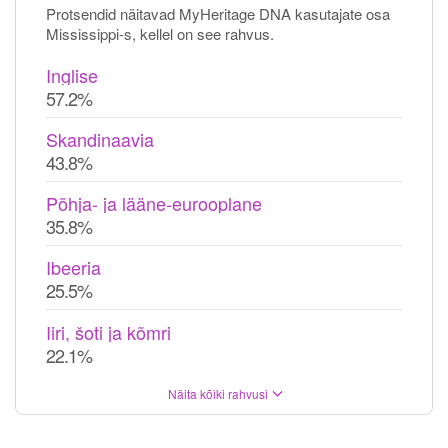
Protsendid näitavad MyHeritage DNA kasutajate osa
Mississippi-s, kellel on see rahvus.
Inglise
57.2%
Skandinaavia
43.8%
Põhja- ja lääne-eurooplane
35.8%
Ibeeria
25.5%
Iiri, šoti ja kõmri
22.1%
Näita kõiki rahvusi