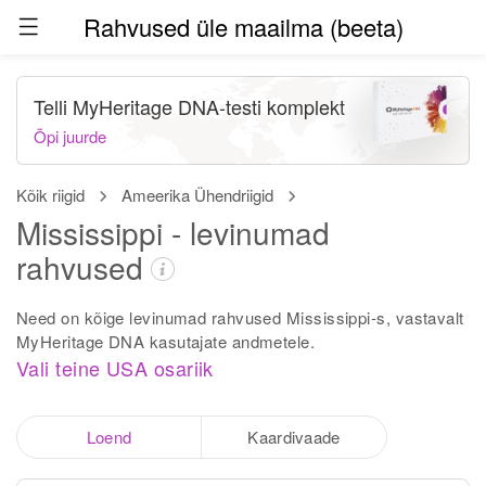
Rahvused üle maailma (beeta)
Telli MyHeritage DNA-testi komplekt
Õpi juurde
Kõik riigid
Ameerika Ühendriigid
Mississippi - levinumad
rahvused
Need on kõige levinumad rahvused Mississippi-s, vastavalt
MyHeritage DNA kasutajate andmetele.
Vali teine USA osariik
Loend
Kaardivaade