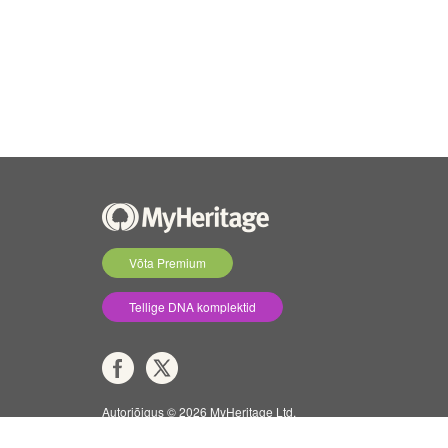
Võta Premium
Tellige DNA komplektid
Autoriõigus © 2026 MyHeritage Ltd.