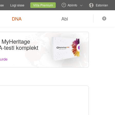
relehekülge
Praegune sait
Muuda keelt
sse
Logi sisse
Võta Premium
Abiinfo
Estonian
DNA
Abi
li MyHeritage
-testi komplekt
uurde