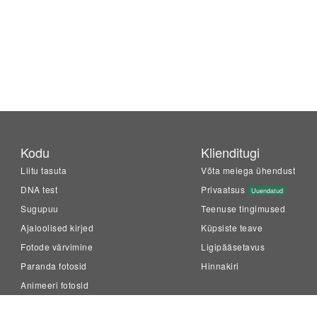
Kodu
Klienditugi
Liitu tasuta
Võta meiega ühendust
DNA test
Privaatsus
Uuendatud
Sugupuu
Teenuse tingimused
Ajaloolised kirjed
Küpsiste teave
Fotode värvimine
Ligipääsetavus
Paranda fotosid
Hinnakiri
Animeeri fotosid
LiveMemory™