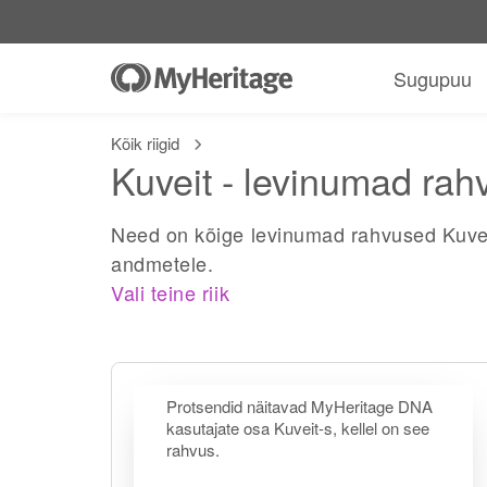
Sugupuu
Kõik riigid
Kuveit - levinumad ra
Need on kõige levinumad rahvused Kuvei
andmetele.
Vali teine riik
Protsendid näitavad MyHeritage DNA
kasutajate osa Kuveit-s, kellel on see
rahvus.