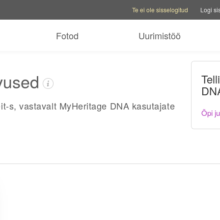
Konto valikud
Abi valikud
Vaheta pe
Te ei ole sisselogitud
Logi si
Fotod
Uurimistöö
hvused
Tel
DNA
t-s, vastavalt MyHeritage DNA kasutajate
Õpi j