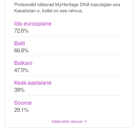
Protsendid näitavad MyHeritage DNA kasutajate osa
Kasahstan-s, kellel on see rahvus.
Ida-eurooplane
72.6%
Balti
66.8%
Balkani
47.5%
Kesk-aasialane
39%
Soome
29.1%
Näita kõiki rahvusi