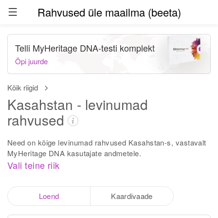
Rahvused üle maailma (beeta)
Telli MyHeritage DNA-testi komplekt
Õpi juurde
Kõik riigid
Kasahstan - levinumad
rahvused
Need on kõige levinumad rahvused Kasahstan-s, vastavalt
MyHeritage DNA kasutajate andmetele.
Vali teine riik
Loend
Kaardivaade