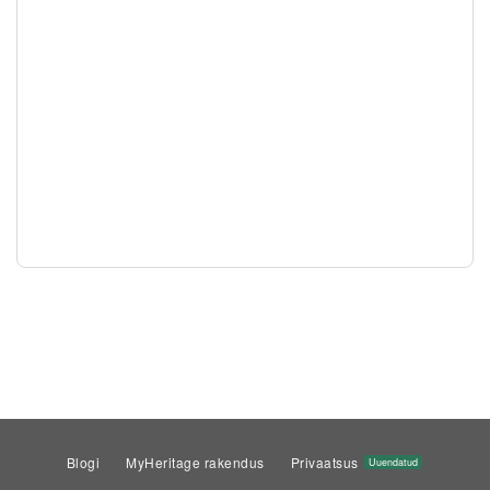
Blogi
MyHeritage rakendus
Privaatsus
Uuendatud