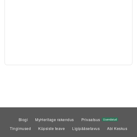
Blogi
MyHeritage rakendus
Privaatsus
Uuendatud
Tingimused
Küpsiste teave
Ligipääsetavus
Abi Keskus