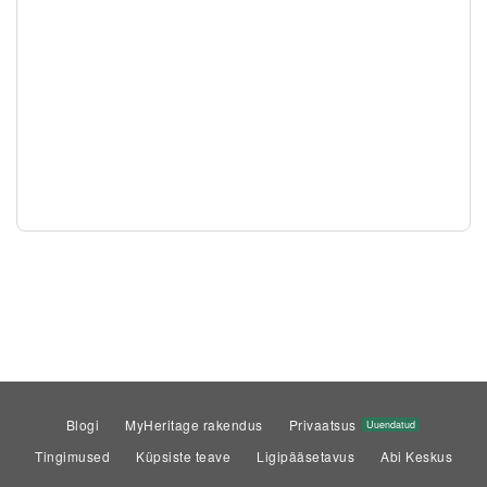
Blogi
MyHeritage rakendus
Privaatsus
Uuendatud
Tingimused
Küpsiste teave
Ligipääsetavus
Abi Keskus