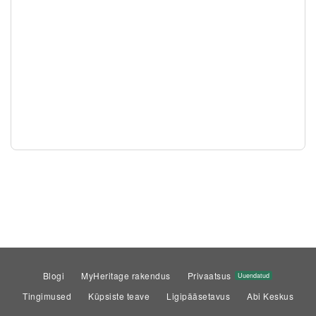
Blogi
MyHeritage rakendus
Privaatsus
Uuendatud
Tingimused
Küpsiste teave
Ligipääsetavus
Abi Keskus