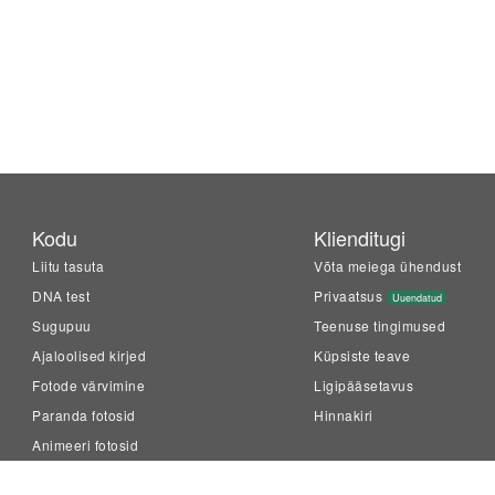
Kodu
Klienditugi
Liitu tasuta
Võta meiega ühendust
DNA test
Privaatsus
Uuendatud
Sugupuu
Teenuse tingimused
Ajaloolised kirjed
Küpsiste teave
Fotode värvimine
Ligipääsetavus
Paranda fotosid
Hinnakiri
Animeeri fotosid
LiveMemory™