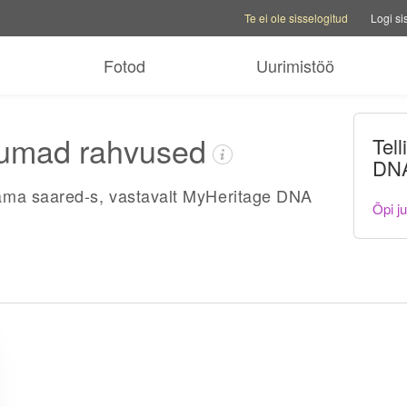
Konto valikud
Abi valikud
Vaheta pe
Te ei ole sisselogitud
Logi si
Fotod
Uurimistöö
numad rahvused
Tel
DNA
ma saared-s, vastavalt MyHeritage DNA
Õpi j