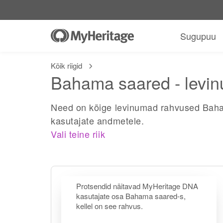
Sugupuu
Kõik riigid
Bahama saared - levi
Need on kõige levinumad rahvused Baha
kasutajate andmetele.
Vali teine riik
Protsendid näitavad MyHeritage DNA
kasutajate osa Bahama saared-s,
kellel on see rahvus.