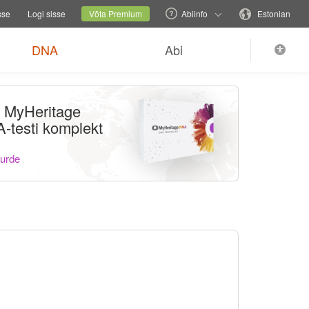
relehekülge
Praegune sait
Muuda keelt
sse
Logi sisse
Võta Premium
Abiinfo
Estonian
DNA
Abi
li MyHeritage
-testi komplekt
uurde