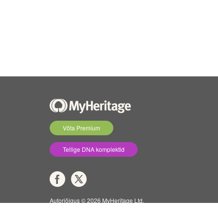
Võta Premium
Tellige DNA komplektid
Autoriõigus © 2026 MyHeritage Ltd.